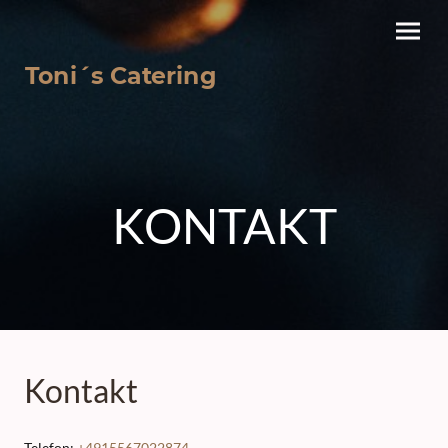
Toni´s Catering
KONTAKT
Kontakt
Telefon:
+4915567022874